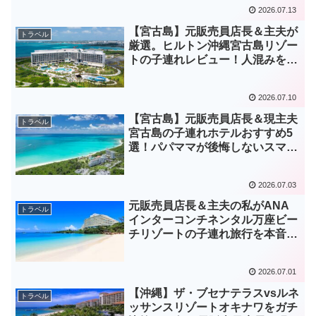
な理由
2026.07.13
【宮古島】元販売員店長＆主夫が
トラベル
厳選。ヒルトン沖縄宮古島リゾー
トの子連れレビュー！人混みを避
けてゆったり過ごす「穴場」攻略
法
2026.07.10
【宮古島】元販売員店長＆現主夫
トラベル
宮古島の子連れホテルおすすめ5
選！パパママが後悔しないスマー
ト攻略ガイド
2026.07.03
元販売員店長＆主夫の私がANA
トラベル
インターコンチネンタル万座ビー
チリゾートの子連れ旅行を本音レ
ビュー！人混みを避けてゆったり
過ごすスマート攻略法
2026.07.01
【沖縄】ザ・ブセナテラスvsルネ
トラベル
ッサンスリゾートオキナワをガチ