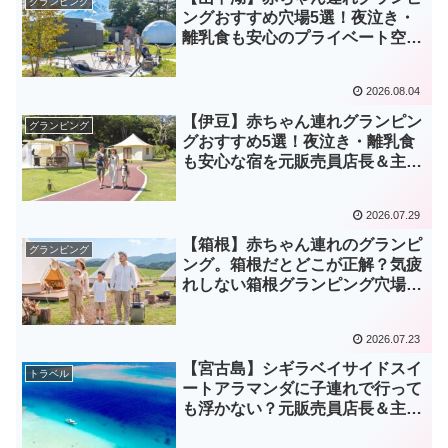
グランピング
ングおすすめ穴場5選！夜泣き・
離乳食も安心のプライベート空間
を元販売員店長が解説！
2026.08.04
【伊豆】赤ちゃん連れグランピン
グランピング
グおすすめ5選！夜泣き・離乳食
も安心な宿を元販売員店長＆主夫
が徹底紹介
2026.07.29
【箱根】赤ちゃん連れのグランピ
グランピング
ング。箱根だとどこが正解？気疲
れしない箱根グランピング穴場5
選
2026.07.23
【宮古島】シギラベイサイドスイ
トラベル
ートアラマンダに子連れで行って
も浮かない？元販売員店長＆主夫
が解説。アラマンダが穴場ホテル