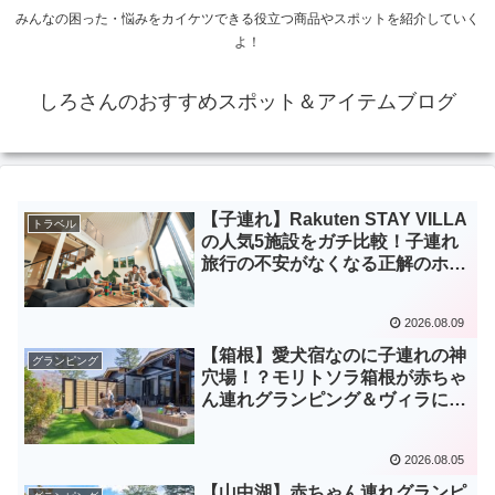
みんなの困った・悩みをカイケツできる役立つ商品やスポットを紹介していく
よ！
しろさんのおすすめスポット＆アイテムブログ
【子連れ】Rakuten STAY VILLA
トラベル
の人気5施設をガチ比較！子連れ
旅行の不安がなくなる正解のホテ
ル！
2026.08.09
【箱根】愛犬宿なのに子連れの神
グランピング
穴場！？モリトソラ箱根が赤ちゃ
ん連れグランピング＆ヴィラに最
強な理由
2026.08.05
【山中湖】赤ちゃん連れグランピ